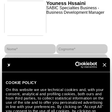
Youness Hssaini
SABIC Specialties Business -
Business Development Manager
Nome*
Cognome*
Email Aziendale*
Telefono
Azienda*
COOKIE POLICY
Industria*
On this website we use technical cookies and, with your
consent, analytical and profiling cookies, both ours and
from third parties, to collect statistical information on the
Paese*
use of the site and to offer you personalized advertising
Autorizzo al trattamento dei miei dati personali in ottemperanza
in line with your preferences. By clicking on "Accept All"
all'
informativa privacy
you consent to the use of all cookies, by clicking on