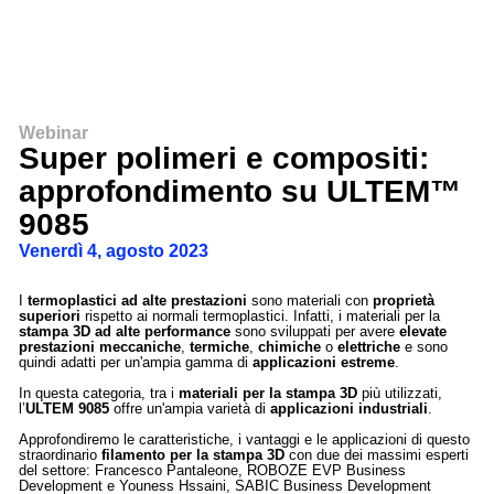
Webinar
Super polimeri e compositi:
approfondimento su ULTEM™
9085
venerdì 4, agosto 2023
I
termoplastici ad alte prestazioni
sono materiali con
proprietà
superiori
rispetto ai normali termoplastici. Infatti, i materiali per la
stampa 3D ad alte performance
sono sviluppati per avere
elevate
prestazioni meccaniche
,
termiche
,
chimiche
o
elettriche
e sono
quindi adatti per un'ampia gamma di
applicazioni estreme
.
In questa categoria, tra i
materiali per la stampa 3D
più utilizzati,
l’
ULTEM 9085
offre un'ampia varietà di
applicazioni industriali
.
Approfondiremo le caratteristiche, i vantaggi e le applicazioni di questo
straordinario
filamento per la stampa 3D
con due dei massimi esperti
del settore: Francesco Pantaleone, ROBOZE EVP Business
Development e Youness Hssaini, SABIC Business Development