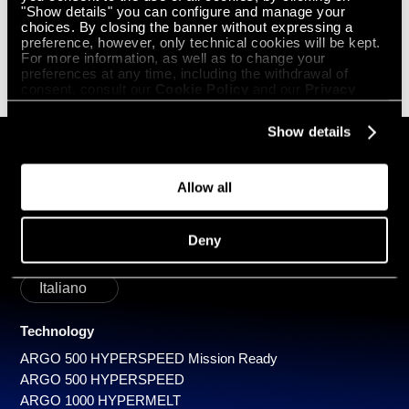
con finalità di rispondere alle richieste inviate
"Show details" you can configure and manage your
con finalità di invio di comunicazioni commerciali e/o con finalità
choices. By closing the banner without expressing a
indagini statistiche e ricerche di mercato e/o finalità di uso e
preference, however, only technical cookies will be kept.
attivazione di meccanismi di profilazione
For more information, as well as to change your
Guarda il webinar
preferences at any time, including the withdrawal of
consent, consult our
Cookie Policy
and our
Privacy
Policy
.
Show details
GET IN
Allow all
TOUCH
Deny
Iscriviti alla nostra newsletter
Italiano
Technology
ARGO 500 HYPERSPEED Mission Ready
ARGO 500 HYPERSPEED
ARGO 1000 HYPERMELT